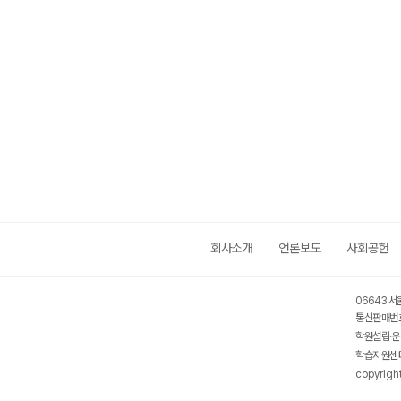
설서 - 시
법을 제시
회사소개
언론보도
사회공헌
06643 서
통신판매번호
학원설립·운
학습지원센터
copyrigh