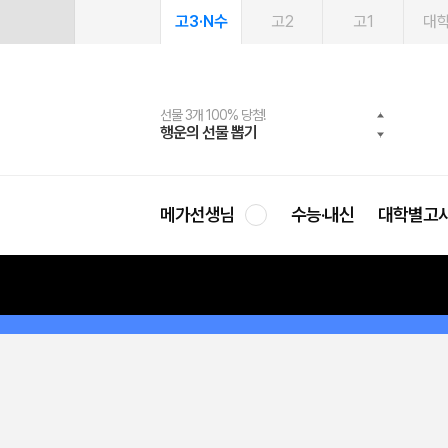
고3·N수
고2
고1
대
선물 3개 100% 당첨!
선물 100% 증정!
여름방학 스터디 캐시백
2027 러셀 단과
스마트러닝앱
메가패스
메가패스 수강생 무료혜택!
사회공헌 캠페인
행운의 선물 뽑기
메가스터디 X 올리브
메가런 썸머스쿨
강사 공개선발
설문 EVENT
3일 무료 체험권
메가클럽 멤버십
희망이룸 메가나눔
영
메가선생님
수능·내신
대학별고