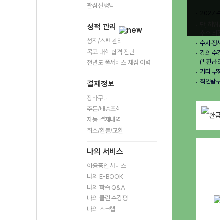
관심선생님
2027 
단, 허위
성적 관리
추후 최
성적/스펙 관리
수시·정
목표 대학 합격 진단
강의 수강
(* 환급
전년도 풀서비스 채점 이력
기타 부
직업탐구
결제정보
장바구니
주문/배송조회
자동 결제내역
취소/환불/교환
나의 서비스
이용중인 서비스
나의 E-BOOK
나의 학습 Q&A
나의 클린 수강평
나의 스크랩