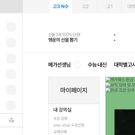
고3·N수
고2
고1
대
선물 3개 100% 당첨!
선물 100% 증정!
여름방학 스터디 캐시백
2027 러셀 단과
스마트러닝앱
메가패스
메가패스 수강생 무료혜택!
사회공헌 캠페인
행운의 선물 뽑기
메가스터디 X 올리브
메가런 썸머스쿨
강사 공개선발
설문 EVENT
3일 무료 체험권
메가클럽 멤버십
희망이룸 메가나눔
영
메가선생님
수능·내신
대학별고
마이페이지
내 강의실
수강 강좌
TOP
one-stop 수강신청
교재구매