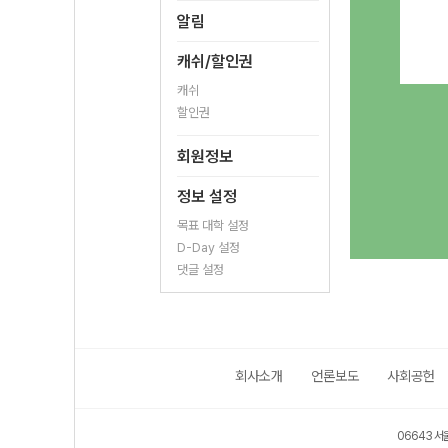
알림
캐쉬/할인권
캐쉬
할인권
회원정보
정보 설정
목표 대학 설정
D-Day 설정
댓글 설정
회사소개
언론보도
사회공헌
보호 관리체계 ISMS 인증획득
인터넷 저작권 지킴이 - 클린사이트
06643 서