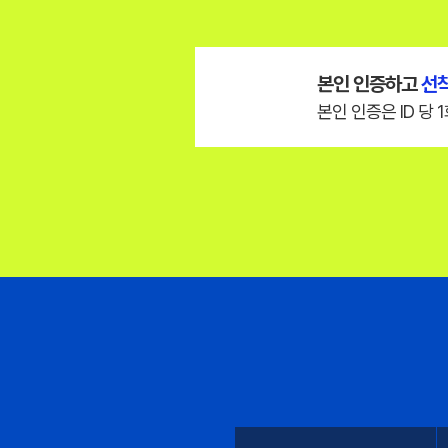
목표달성 장
“무엇이든 공감해
본인 인증하고
선착
고3·N수
본인 인증은 ID 당