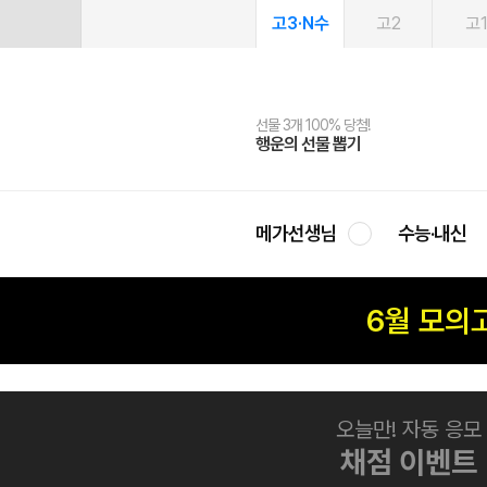
고3·N수
고2
고
선물 3개 100% 당첨!
선물 100% 증정!
여름방학 스터디 캐시백
2027 러셀 단과
스마트러닝앱
메가패스
메가패스 수강생 무료혜택!
사회공헌 캠페인
행운의 선물 뽑기
메가스터디 X 올리브
메가런 썸머스쿨
강사 공개선발
설문 EVENT
3일 무료 체험권
메가클럽 멤버십
희망이룸 메가나눔
영
메가선생님
수능·내신
6월 모의
오늘만! 자동 응모
채점 이벤트