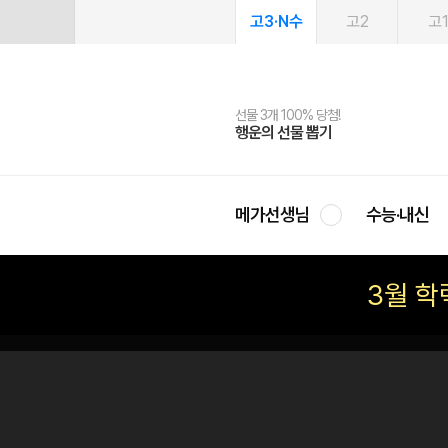
고3·N수
고2
고
선물 3개 100% 당첨!
선물 100% 증정!
여름방학 스터디 캐시백
2027 러셀 단과
스마트러닝앱
메가패스
메가패스 수강생 무료혜택!
사회공헌 캠페인
행운의 선물 뽑기
메가스터디 X 올리브
메가런 썸머스쿨
강사 공개선발
설문 EVENT
3일 무료 체험권
메가클럽 멤버십
희망이룸 메가나눔
영
메가선생님
수능·내신
3월 