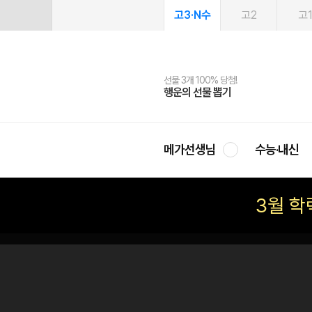
고3·N수
고2
고
선물 3개 100% 당첨!
선물 100% 증정!
여름방학 스터디 캐시백
2027 러셀 단과
스마트러닝앱
메가패스
메가패스 수강생 무료혜택!
사회공헌 캠페인
행운의 선물 뽑기
메가스터디 X 올리브
메가런 썸머스쿨
강사 공개선발
설문 EVENT
3일 무료 체험권
메가클럽 멤버십
희망이룸 메가나눔
영
메가선생님
수능·내신
3월 