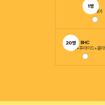
애플
1명
맥북에어
BHC
20명
뿌링클+후라이드+콜라