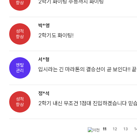
2학기 화이팅 수능까지 화이팅
향상
박*영
성적
2학기도 화이팅!
향상
서*형
멘탈
입시라는 긴 마라톤의 결승선이 곧 보인다!! 끝
관리
정*석
성적
2학기 내신 무조건 1점대 진입하겠습니다 믿
향상
11
12
13
1