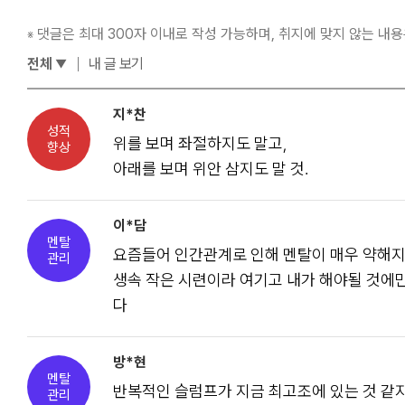
댓글은 최대 300자 이내로 작성 가능하며, 취지에 맞지 않는 내용
※
전체
내 글 보기
지*찬
성적
위를 보며 좌절하지도 말고,
향상
아래를 보며 위안 삼지도 말 것.
이*담
멘탈
요즘들어 인간관계로 인해 멘탈이 매우 약해지
관리
생속 작은 시련이라 여기고 내가 해야될 것에만
다
방*현
멘탈
반복적인 슬럼프가 지금 최고조에 있는 것 같지만
관리