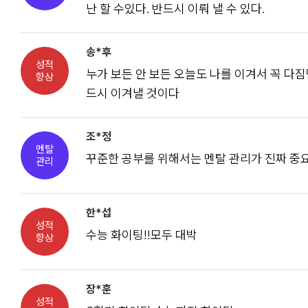
난 할 수있다. 반드시 이뤄 낼 수 있다.
송*후
성적
누가 보든 안 보든 오늘도 나를 이겨서 꼭 다짐
향상
드시 이겨낼 것이다
조*정
멘탈
꾸준한 공부를 위해서는 멘탈 관리가 진짜 중요
관리
한*섭
성적
수능 화이팅!!모두 대박
향상
장*훈
성적