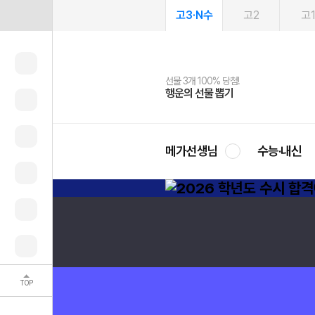
고3·N수
고2
고
선물 3개 100% 당첨!
선물 100% 증정!
여름방학 스터디 캐시백
2027 러셀 단과
스마트러닝앱
메가패스
메가패스 수강생 무료혜택!
사회공헌 캠페인
행운의 선물 뽑기
메가스터디 X 올리브
메가런 썸머스쿨
강사 공개선발
설문 EVENT
3일 무료 체험권
메가클럽 멤버십
희망이룸 메가나눔
영
메가선생님
수능·내신
TOP