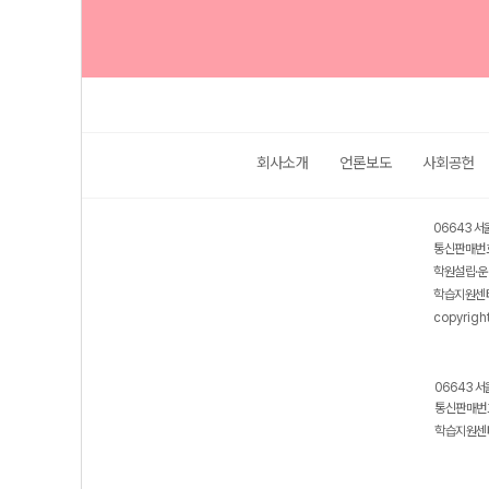
회사소개
언론보도
사회공헌
06643 서
통신판매번호
학원설립·운
학습지원센터
copyrigh
06643 서
통신판매번호
학습지원센터