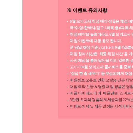
※ 이벤트 유의사항
6월 모의고사 채점 예약 선물은 채점 예
국/수/영/한국사/탐구 2과목 총 6과목 
채점 예약을 놓쳤더라도 6월 모의고사 당
채점 이벤트에 자동 응모 됩니다.
※ 당일 채점 기준 : [고1/2/3] 6월 4일(화
채점 참여 시간은 '최종 채점 시간'을 
사전 채점을 통해 답안을 미리 입력한 
고1/2/3 6월 모의고사 풀서비스를 중
'정답 한 줄 세우기' 등 무성의하게 채
회원정보 오류로 인한 오발송 건은 재발
채점 예약 선물 & 당일 채점 경품은 당첨
애플 아이패드 에어+애플펜슬+스마트키
5만원 초과의 경품의 제세공과금 22%는
이벤트 혜택 및 제공 일정은 사정에 따라