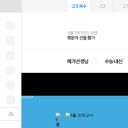
고3·N수
고2
고
선물 3개 100% 당첨!
선물 100% 증정!
여름방학 스터디 캐시백
2027 러셀 단과
스마트러닝앱
메가패스
메가패스 수강생 무료혜택!
사회공헌 캠페인
행운의 선물 뽑기
메가스터디 X 올리브
메가런 썸머스쿨
강사 공개선발
설문 EVENT
3일 무료 체험권
메가클럽 멤버십
희망이룸 메가나눔
영
메가선생님
수능·내신
TOP