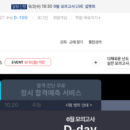
9/2(수) 19:30
9월 모의고사 LIVE 설명회
알람신청
027 수능
D-105
로그인
회원가입
학원 바로가기
다채로운 난도
강좌 · 교재 찾기
통합검색
실전 모의고사
프리미엄 30
8/10(월) 마감
현우진의
스
EVENT
8/10(월) 마감
킬링캠프 시즌
합격 진단 무료
정시 합격예측 서비스
10.20
수능
시험 범위 안내 >
6월 모의고사
D-day