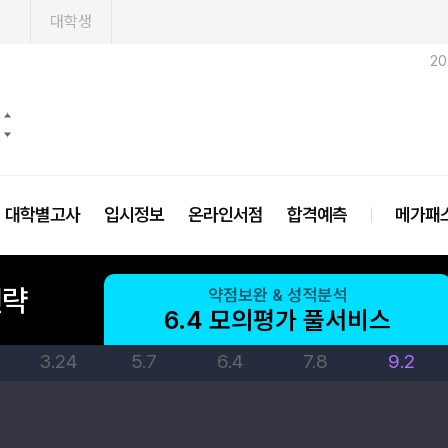
1
대학생
2
대학별고사
입시정보
온라인서점
합격예측
메가패
전략
약점보완 & 성적분석
6.4 모의평가 풀서비스
3.24
5.7
6.4
7.8
9.2