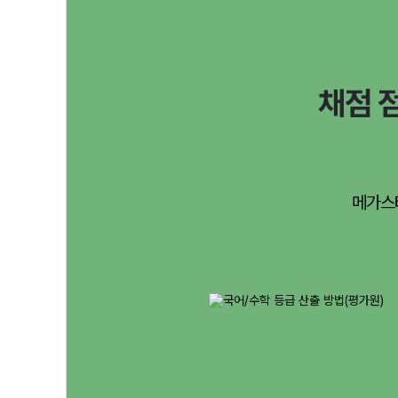
채점 
메가스