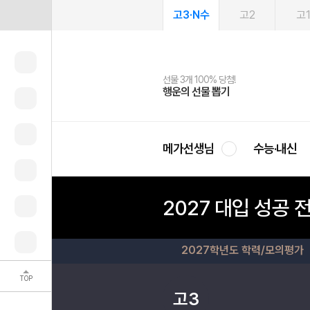
고3·N수
고2
고
선물 3개 100% 당첨!
선물 100% 증정!
여름방학 스터디 캐시백
2027 러셀 단과
스마트러닝앱
메가패스
메가패스 수강생 무료혜택!
사회공헌 캠페인
행운의 선물 뽑기
메가스터디 X 올리브
메가런 썸머스쿨
강사 공개선발
설문 EVENT
3일 무료 체험권
메가클럽 멤버십
희망이룸 메가나눔
영
메가선생님
수능·내신
2027 대입 성공 
2027학년도 학력/모의평가
TOP
고3