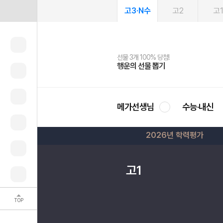
고3·N수
고2
고
선물 3개 100% 당첨!
선물 100% 증정!
2027 러셀 단과
스마트러닝앱
메가패스
메가패스 수강생 무료혜택!
사회공헌 캠페인
행운의 선물 뽑기
메가스터디 X 올리브
강사 공개선발
설문 EVENT
3일 무료 체험권
메가클럽 멤버십
희망이룸 메가나눔
영
메가선생님
수능·내신
2026년 학력평가
고1
TOP