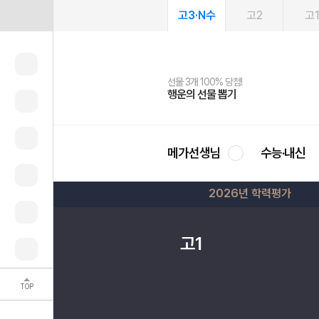
고3·N수
고2
고
선물 3개 100% 당첨!
선물 100% 증정!
여름방학 스터디 캐시백
2027 러셀 단과
스마트러닝앱
메가패스
메가패스 수강생 무료혜택!
사회공헌 캠페인
행운의 선물 뽑기
메가스터디 X 올리브
메가런 썸머스쿨
강사 공개선발
설문 EVENT
3일 무료 체험권
메가클럽 멤버십
희망이룸 메가나눔
영
메가선생님
수능·내신
2026년 학력평가
고1
TOP