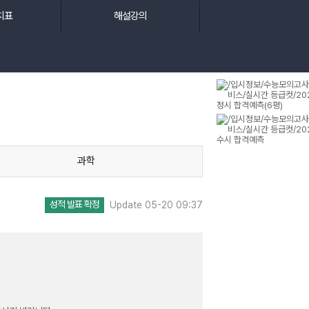
치표
해설강의
과학
성적 발표 확정
Update 05-20 09:37