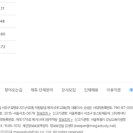
.11
.48
.90
.72
찾아오는길
제휴·단체문의
강사모집
인재채용
이용약관
개
울 서초구 효령로 321 (서초동, 덕원빌딩) 메가스터디교육(주) 대표이사 : 손성은 사업자등록번호 : 780-87-00
 : 2015-서울서초-0678
정보조회 >
신고기관명 : 서울특별시 서초구 호스팅제공자 : (주)케이티
영등록번호 : 제10176호 메가스터디원격학원
정보조회 >
신고기관명 : 서울특별시 강남교육지원청
 : 1599-1010 개인정보보호책임자 : 정보보안실 김영무
(keeper@megastudy.net)
tⓒ2014 megastudyEdu.co.,Ltd. All rights reserved.