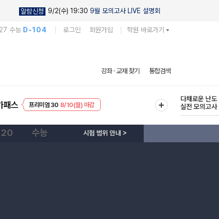
9/2(수) 19:30
9월 모의고사 LIVE 설명회
알람신청
27 수능
D-104
로그인
회원가입
학원 바로가기
현우진의
강좌 · 교재 찾기
통합검색
킬링캠프 시즌
프리미엄 30
8/10(월) 마감
다채로운 난도
가패스
EVENT
8/10(월) 마감
실전 모의고사
.20
수능
시험 범위 안내 >