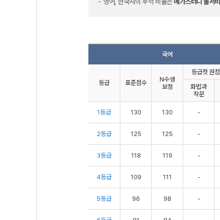
영어, 한국사의 누적 비율은
메가스터디 풀서비
국어
등급컷 원점
N수생
등급
표준점수
보정
화법과
작문
1등급
130
130
-
2등급
125
125
-
3등급
118
119
-
4등급
109
111
-
5등급
96
98
-