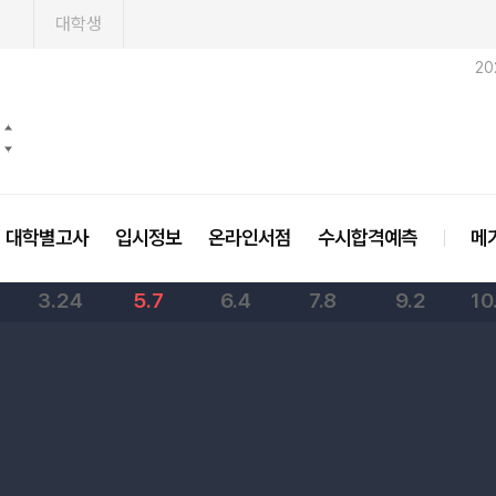
1
대학생
20
대학별고사
입시정보
온라인서점
수시합격예측
메
3.24
5.7
6.4
7.8
9.2
10