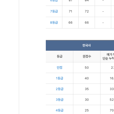
6등급
81
84
-
7등급
71
72
-
8등급
66
66
-
한국사
메가 
등급
원점수
단순 누적
만점
50
2.
1등급
40
16
2등급
35
33
3등급
30
52
4등급
25
70