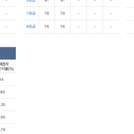
-
6등급
81
81
-
-
-
-
7등급
78
79
-
-
-
-
8등급
76
76
-
-
-
채점자
 비율(%)
14
.85
.35
.95
.79