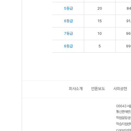
5등급
20
84
6등급
15
91
7등급
10
96
8등급
5
99
회사소개
언론보도
사회공헌
06643 서
통신판매번호
학원설립·운
학습지원센터
copyrigh