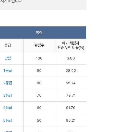
주시기 바랍니다.
영어
메가 채점자
등급
원점수
단순 누적 비율(%)
만점
100
3.80
1등급
90
28.02
2등급
80
55.74
3등급
70
79.71
4등급
60
91.79
5등급
50
96.21