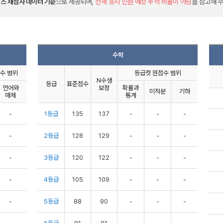
스 채점자 데이터 기준
으로 제공되며,
전체 응시 인원 예상 누적 비율이 아님
을 참고해 
수학
수 범위
등급컷 원점수 범위
N수생
등급
표준점수
언어와
보정
확률과
미적분
기하
매체
통계
-
1등급
135
137
-
-
-
-
2등급
128
129
-
-
-
-
3등급
120
122
-
-
-
-
4등급
105
109
-
-
-
-
5등급
88
90
-
-
-