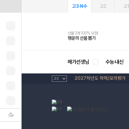
고3·N수
고2
고
선물 3개 100% 당첨!
선물 100% 증정!
여름방학 스터디 캐시백
2027 러셀 단과
스마트러닝앱
메가패스
메가패스 수강생 무료혜택!
사회공헌 캠페인
행운의 선물 뽑기
메가스터디 X 올리브
메가런 썸머스쿨
강사 공개선발
설문 EVENT
3일 무료 체험권
메가클럽 멤버십
희망이룸 메가나눔
영
메가선생님
수능·내신
2027학년도 학력/모의평가
TOP