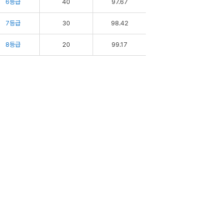
6등급
40
97.67
7등급
30
98.42
8등급
20
99.17