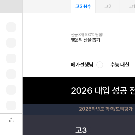
고3·N수
고2
고
선물 3개 100% 당첨!
선물 100% 증정!
여름방학 스터디 캐시백
2027 러셀 단과
스마트러닝앱
메가패스
메가패스 수강생 무료혜택!
사회공헌 캠페인
행운의 선물 뽑기
메가스터디 X 올리브
메가런 썸머스쿨
강사 공개선발
설문 EVENT
3일 무료 체험권
메가클럽 멤버십
희망이룸 메가나눔
영
메가선생님
수능·내신
2026 대입 성공 
2026학년도 학력/모의평가
TOP
고3